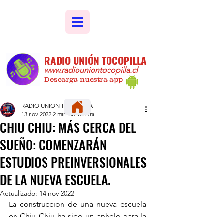
RADIO UNIÓN TOCOPILLA
www.radiouniontocopilla.cl
Descarga nuestra app
RADIO UNION TOCOPILLA
13 nov 2022
2 min de lectura
CHIU CHIU: MÁS CERCA DEL
SUEÑO: COMENZARÁN
ESTUDIOS PREINVERSIONALES
DE LA NUEVA ESCUELA.
Actualizado:
14 nov 2022
La construcción de una nueva escuela 
en Chiu Chiu ha sido un anhelo para la 