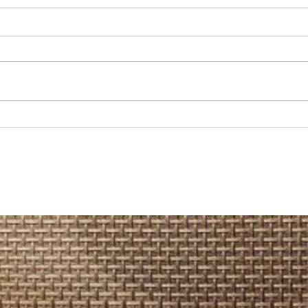
REGIONAL: Llamado a la
TOCOP
tranquilidad por actividad de
a no 
volcán Láscar, tras decretarse
encue
alerta amarilla.
coste