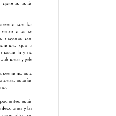
 quienes están 
mente son los 
entre ellos se 
os mayores con 
ndamos, que a 
ascarilla y no 
pulmonar y jefe 
as semanas, esto 
orias, estarían 
rno.
acientes están 
nfecciones y las 
rios alto, sin 