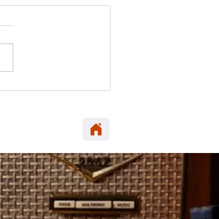
ILLA: SAG hace un llamado
acercarse a aves que se
ntren muertas en el borde
ro.