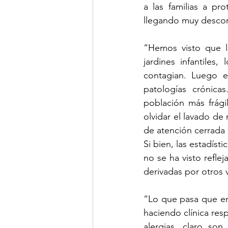
a las familias a pr
llegando muy descom
“Hemos visto que l
jardines infantiles
contagian. Luego e
patologías crónic
población más frági
olvidar el lavado de
de atención cerrada 
Si bien, las estadíst
no se ha visto refle
derivadas por otros v
“Lo que pasa que en
haciendo clínica resp
alergias, claro son