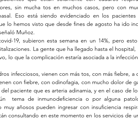
ores, sin mucha tos en muchos casos, pero con mucha
sal. Eso está siendo evidenciado en los pacientes 
que lo hemos visto que desde fines de agosto ha ido in
 señaló Muñoz.
ovid-19, subieron esta semana en un 14%, pero esto 
italizaciones. La gente que ha llegado hasta el hospital,
ros infecciosos, vienen con más tos, con más fiebre, a di
ienen con fiebre, con odinofagia, con mucho dolor de ga
del paciente que es arteria adinamia, y en el caso de lo
gún  tema de inmunodeficiencia o por alguna patolo
o muy añosos pueden ingresar con insuficiencia respira
tán consultando en este momento en los servicios de ur