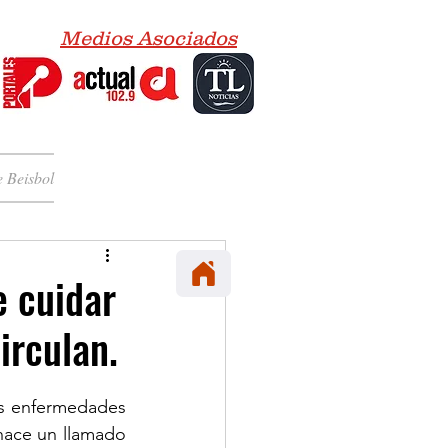
Medios Asociados
 Beisbol
e cuidar
irculan.
s enfermedades 
hace un llamado 