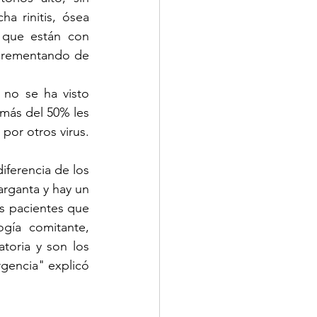
 rinitis, ósea 
que están con 
crementando de 
no se ha visto 
 más del 50% les 
sale este PCR negativo, lo que la complicación estaría asociada a la infección por otros virus. 
ferencia de los 
rganta y hay un 
s pacientes que 
gía comitante, 
toria y son los 
gencia" explicó 