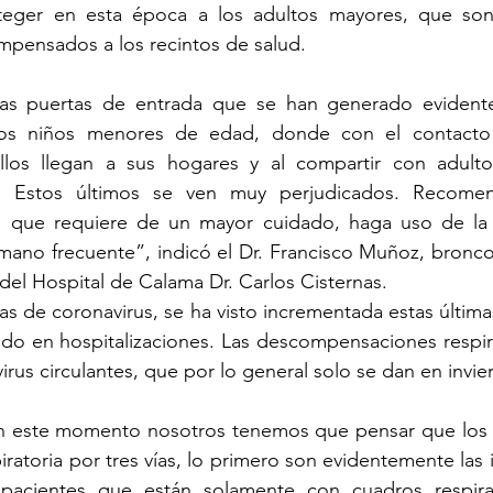
oteger en esta época a los adultos mayores, que son
pensados a los recintos de salud.
as puertas de entrada que se han generado evidente
, los niños menores de edad, donde con el contacto 
llos llegan a sus hogares y al compartir con adult
as. Estos últimos se ven muy perjudicados. Recome
l que requiere de un mayor cuidado, haga uso de la m
 mano frecuente”, indicó el Dr. Francisco Muñoz, bronco
del Hospital de Calama Dr. Carlos Cisternas.
icas de coronavirus, se ha visto incrementada estas últim
jado en hospitalizaciones. Las descompensaciones respirat
irus circulantes, que por lo general solo se dan en invie
 este momento nosotros tenemos que pensar que los p
iratoria por tres vías, lo primero son evidentemente las i
 pacientes que están solamente con cuadros respirato