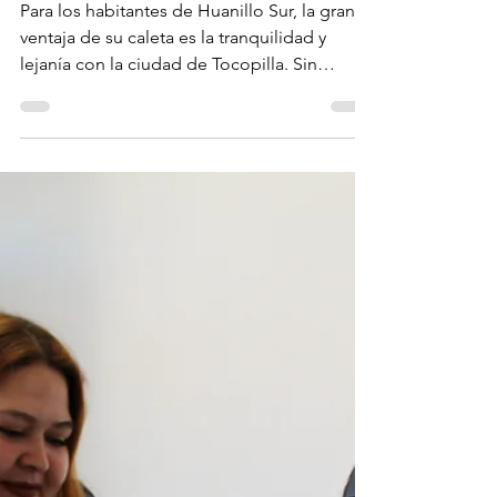
apoyo de Minera El Abra.
Para los habitantes de Huanillo Sur, la gran
ventaja de su caleta es la tranquilidad y
lejanía con la ciudad de Tocopilla. Sin
embargo, no contaban con iluminación en
sus calles, lo que los obligaba a desplazarse
en la noche con linternas o encendiendo
generadores eléctricos. Gracias a la
adjudicación del Fondo Patrimonial y
Ambiental de Minera El Abra, se financió la
adquisición de 50 focos solares que
permitirán que las familias vivan con mayor
seguridad. “Maravilloso, porq