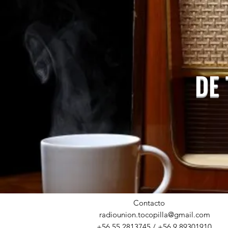
DE
Contacto
radiounion.tocopilla@gmail.com
+56 55 2813745 / +56 9 89301910