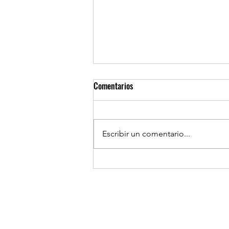
Comentarios
Escribir un comentario...
TOCOPILLA: Huanillo sur ilumina
sus calles con el apoyo de Minera
El Abra.