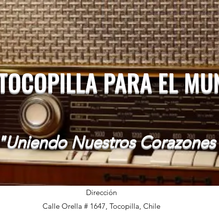
 TOCOPILLA PARA EL M
"Uniendo Nuestros Corazones
Dirección
Calle Orella # 1647, Tocopilla, Chile