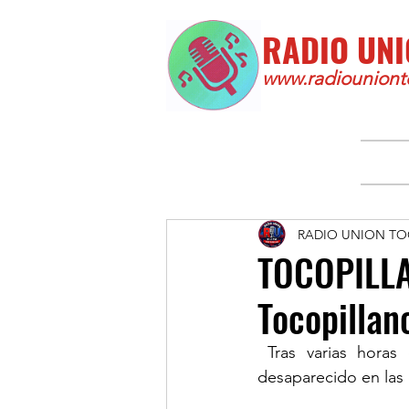
RADIO UNI
www.radiounionto
RADIO UNION TO
TOCOPILLA:
Tocopillan
 Tras varias horas de búsqueda, finalmente fue hallado sin vida el joven tocopillano 
desaparecido en las