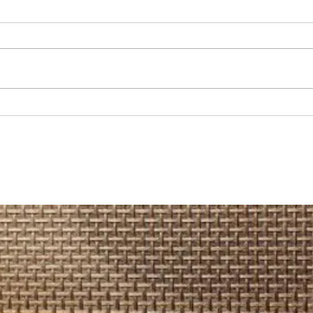
CALAMA: PDI de la capital minera
MARIA
detiene a un conductor de
muert
aplicación que se hacía pasar por
una m
policía
salitr