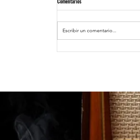
Comentarios
Escribir un comentario...
ANTOFAGASTA: Carabineros
detiene a un sujeto vinculado a
banda que realizó violento robo