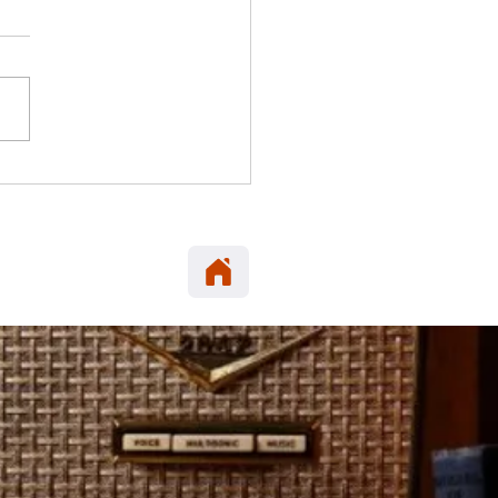
 ELENA: PDI investiga
e de vecino de 58 años en
ina cercana a la Pampa
era.