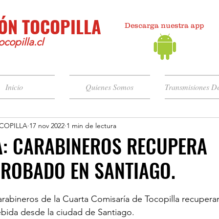
ÓN TOCOPILLA
Descarga nuestra app
copilla.cl
Inicio
Quienes Somos
Transmisiones De
COPILLA
17 nov 2022
1 min de lectura
A: CARABINEROS RECUPERA
 ROBADO EN SANTIAGO.
rabineros de la Cuarta Comisaría de Tocopilla recupera
bida desde la ciudad de Santiago. 