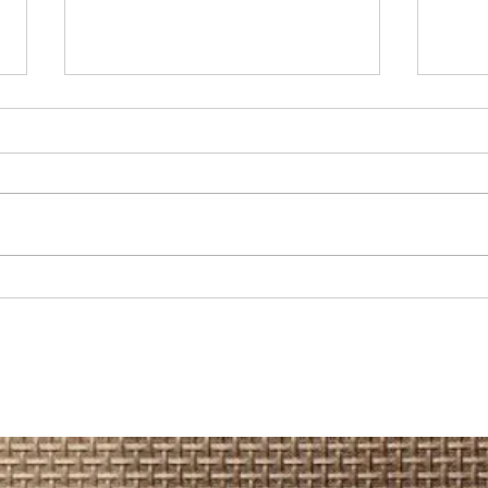
REGIONAL: Servicios médicos de
MARÍA
Junaeb: cerca de 600 estudiantes
recup
acceden a atenciones en
camio
Otorrinolaringología en la Región
Hospi
de Antofagasta.