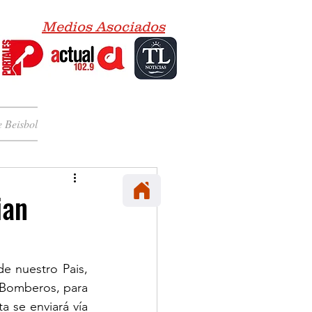
Medios Asociados
 Beisbol
ian
e nuestro Pais, 
e Bomberos, para 
 se enviará vía 