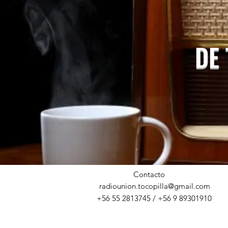
DE
Contacto
radiounion.tocopilla@gmail.com
+56 55 2813745 / +56 9 89301910