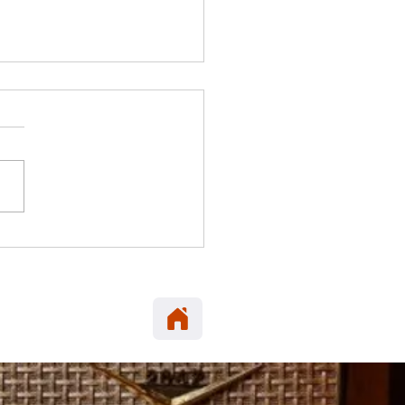
 ELENA: Carabineros
era en María Elena
neta robada en Alto
cio.