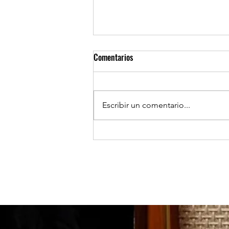
Comentarios
Escribir un comentario...
TOCOPILLA: Huanillo sur ilumina
sus calles con el apoyo de Minera
El Abra.