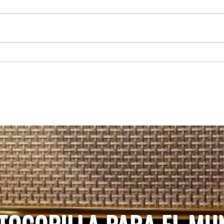
REGIONAL: Servicios médicos de
MARÍA
Junaeb: cerca de 600 estudiantes
recup
acceden a atenciones en
camio
Otorrinolaringología en la Región
Hospi
de Antofagasta.
 TOCOPILLA PARA EL M