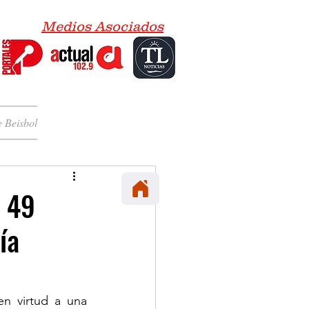
Medios Asociados
 Beisbol
e 49
ía
n virtud a una 