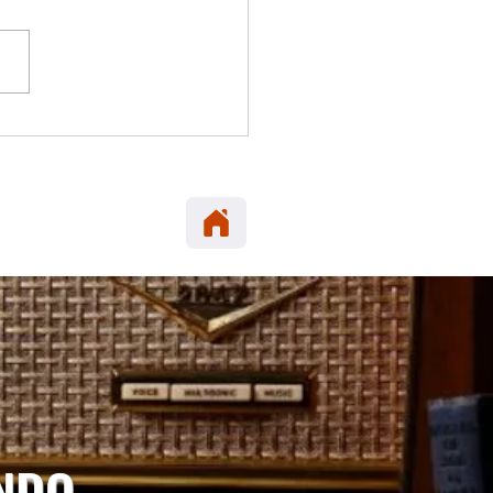
 ELENA: Carabineros
era en María Elena
neta robada en Alto
cio.
UNDO