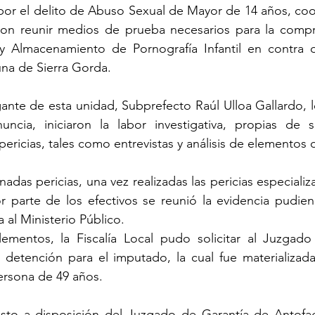
por el delito de Abuso Sexual de Mayor de 14 años, coo
raron reunir medios de prueba necesarios para la compr
y Almacenamiento de Pornografía Infantil en contra 
una de Sierra Gorda.
ante de esta unidad, Subprefecto Raúl Ulloa Gallardo, los
uncia, iniciaron la labor investigativa, propias de su
pericias, tales como entrevistas y análisis de elementos
adas pericias, una vez realizadas las pericias especializa
or parte de los efectivos se reunió la evidencia pudien
al Ministerio Público.
mentos, la Fiscalía Local pudo solicitar al Juzgado 
 detención para el imputado, la cual fue materializada
ersona de 49 años.
sto a disposición del Juzgado de Garantía de Antofa