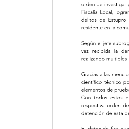
orden de investigar 
Fiscalía Local, log
delitos de Estupro 
residente en la com
Según el jefe subrog
vez recibida la den
realizando múltiples 
Gracias a las mencion
científico técnico p
elementos de prueba 
Con todos estos ele
respectiva orden de
detención de esta p
El detenido fue pue