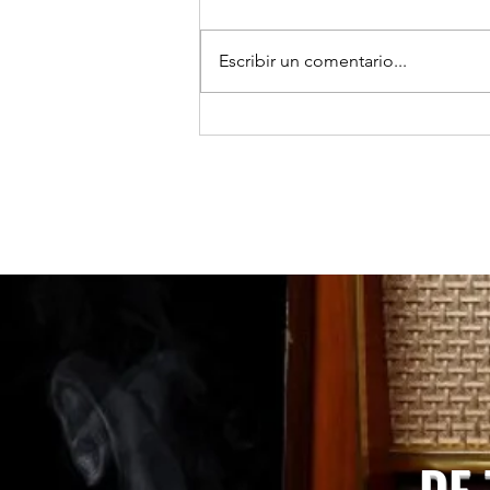
Escribir un comentario...
TOCOPILLA: Huanillo sur ilumina
sus calles con el apoyo de Minera
El Abra.
DE