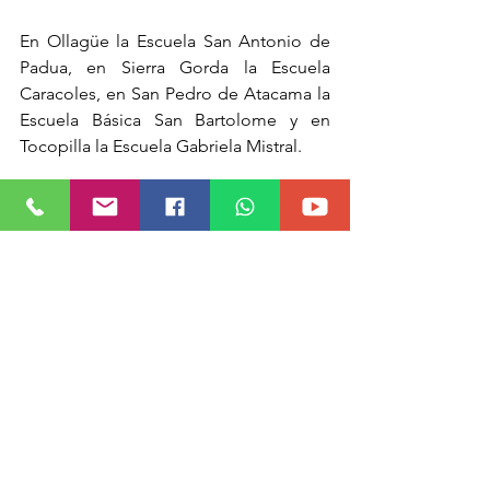
En Ollagüe la Escuela San Antonio de 
Padua, en Sierra Gorda la Escuela 
Caracoles, en San Pedro de Atacama la 
Escuela Básica San Bartolome y en 
Tocopilla la Escuela Gabriela Mistral. 
En tanto, en Taltal se vieron 
beneficiados con los fondos 
entregados por el Ministerio de 
Educación el Liceo Juan Cortes-Monroy 
Cortes, la Escuela Víctor Carvajal Meza y 
la Escuela Alondra Rojas Barrios.