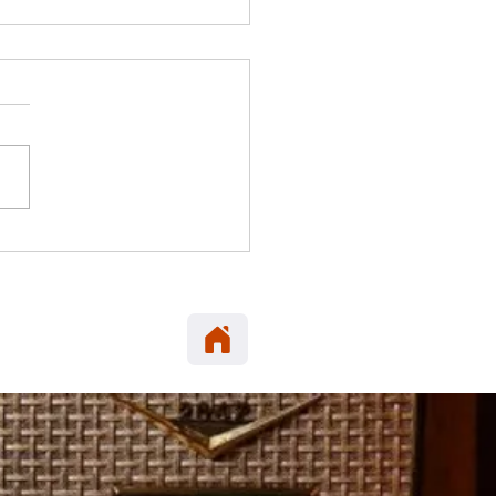
 ELENA: Carabineros
era en María Elena
neta robada en Alto
cio.