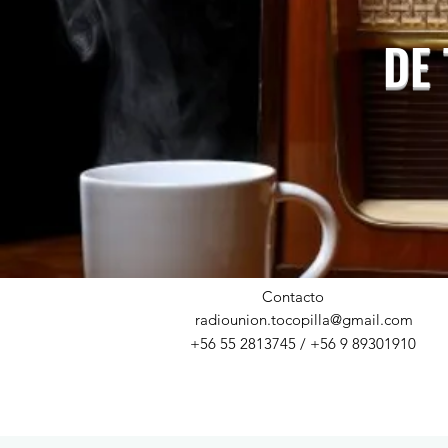
DE
Contacto
radiounion.tocopilla@gmail.com
+56 55 2813745 / +56 9 89301910