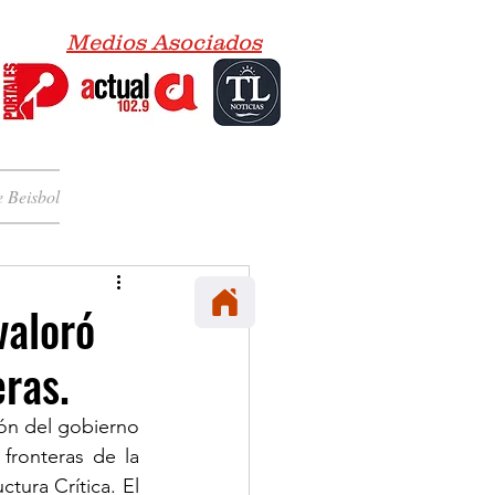
Medios Asociados
 Beisbol
valoró
eras.
ón del gobierno 
ronteras de la 
tura Crítica. El 