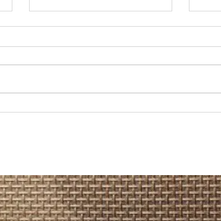
REGIONAL: Servicios médicos de
MARÍA
Junaeb: cerca de 600 estudiantes
recup
acceden a atenciones en
camio
Otorrinolaringología en la Región
Hospi
de Antofagasta.