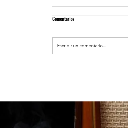
Comentarios
Escribir un comentario...
TOCOPILLA: Huanillo sur ilumina
sus calles con el apoyo de Minera
El Abra.