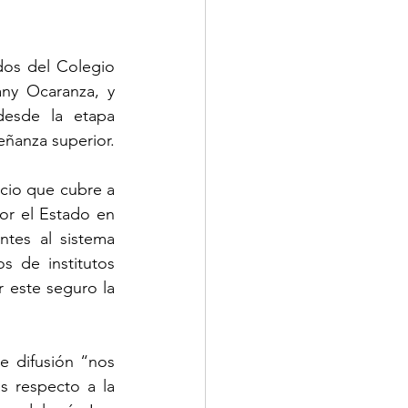
os del Colegio 
ny Ocaranza, y 
esde la etapa 
preescolar hasta la práctica profesional de los alumnos de educación de enseñanza superior. 
cio que cubre a 
or el Estado en 
tes al sistema 
 de institutos 
 este seguro la 
 difusión “nos 
s respecto a la 