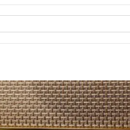
REGIONAL: Servicios médicos de
MARÍA
Junaeb: cerca de 600 estudiantes
recup
acceden a atenciones en
camio
Otorrinolaringología en la Región
Hospi
de Antofagasta.