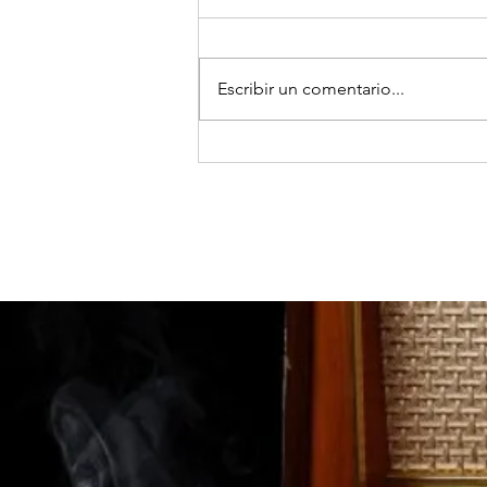
Escribir un comentario...
TOCOPILLA: Huanillo sur ilumina
sus calles con el apoyo de Minera
El Abra.