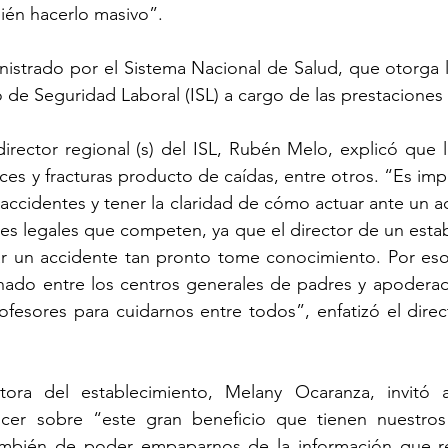
én hacerlo masivo”.   
istrado por el Sistema Nacional de Salud, que otorga l
to de Seguridad Laboral (ISL) a cargo de las prestacione
director regional (s) del ISL, Rubén Melo, explicó que l
s y fracturas producto de caídas, entre otros. “Es imp
 accidentes y tener la claridad de cómo actuar ante un ac
des legales que competen, ya que el director de un estab
r un accidente tan pronto tome conocimiento. Por eso,
ado entre los centros generales de padres y apoderados
ofesores para cuidarnos entre todos”, enfatizó el direct
ctora del establecimiento, Melany Ocaranza, invitó 
er sobre “este gran beneficio que tienen nuestros 
mbién de poder empaparnos de la información que ref