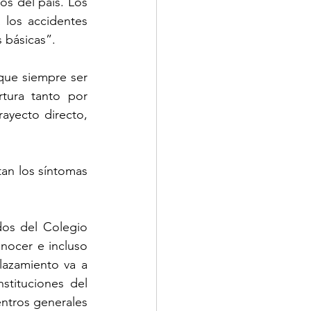
s del país. Los 
los accidentes 
 básicas”. 
que siempre ser 
tura tanto por 
ayecto directo, 
an los síntomas 
os del Colegio 
ocer e incluso 
lazamiento va a 
stituciones del 
ntros generales 