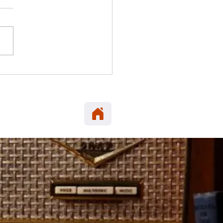
 ELENA: Carabineros
era en María Elena
neta robada en Alto
cio.