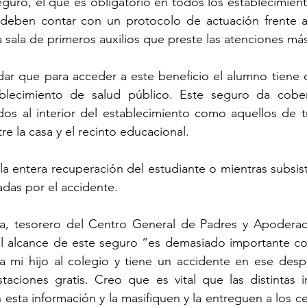
eguro, el que es obligatorio en todos los establecimiento
 deben contar con un protocolo de actuación frente a 
a sala de primeros auxilios que preste las atenciones más
dar que para acceder a este beneficio el alumno tiene 
blecimiento de salud público. Este seguro da cober
os al interior del establecimiento como aquellos de tr
re la casa y el recinto educacional.
 la entera recuperación del estudiante o mientras subsist
adas por el accidente.  
a, tesorero del Centro General de Padres y Apoderad
l alcance de este seguro “es demasiado importante con
 a mi hijo al colegio y tiene un accidente en ese desp
taciones gratis. Creo que es vital que las distintas in
sta información y la masifiquen y la entreguen a los ce