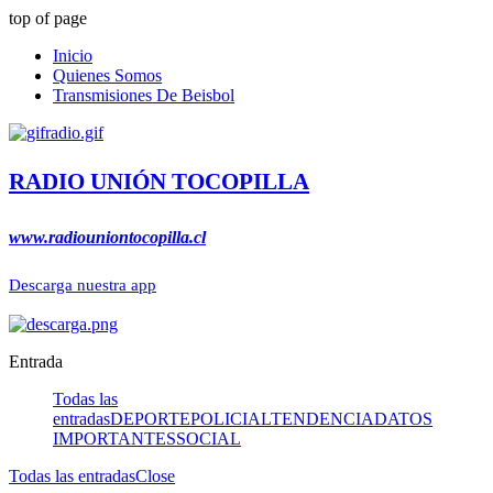
top of page
Inicio
Quienes Somos
Transmisiones De Beisbol
RADIO UNIÓN TOCOPILLA
www.radiouniontocopilla.cl
Descarga nuestra app
Entrada
Todas las
entradas
DEPORTE
POLICIAL
TENDENCIA
DATOS
IMPORTANTES
SOCIAL
Todas las entradas
Close