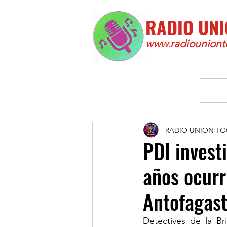
RADIO UNI
www.radiounionto
RADIO UNION TO
PDI invest
años ocurr
Antofagast
Detectives de la Br