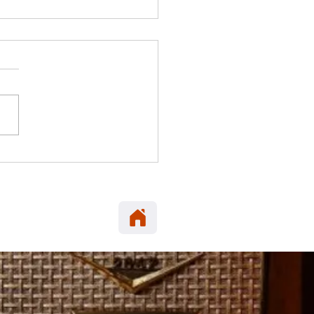
 ELENA: Carabineros
era en María Elena
neta robada en Alto
cio.