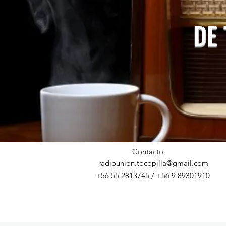
DE
Contacto
radiounion.tocopilla@gmail.com
+56 55 2813745 / +56 9 89301910