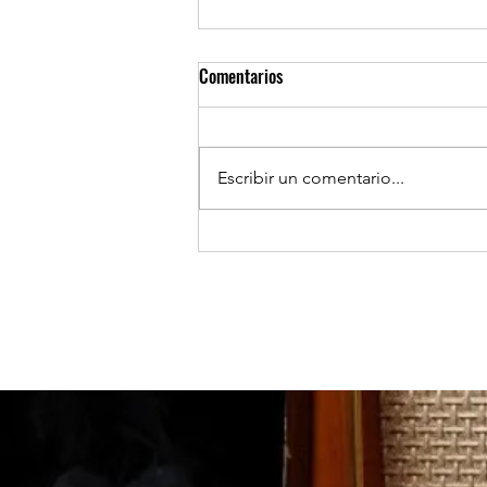
Comentarios
Escribir un comentario...
TOCOPILLA: Huanillo sur ilumina
sus calles con el apoyo de Minera
El Abra.