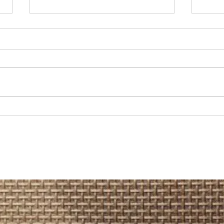
REGIONAL: Servicios médicos de
MARÍA
Junaeb: cerca de 600 estudiantes
recup
acceden a atenciones en
camio
Otorrinolaringología en la Región
Hospi
de Antofagasta.