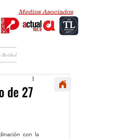
Medios Asociados
 Beisbol
o de 27
inación con la 