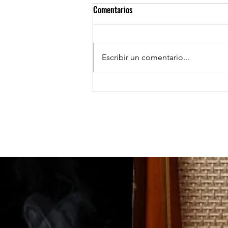
Comentarios
Escribir un comentario...
TOCOPILLA: Huanillo sur ilumina
sus calles con el apoyo de Minera
El Abra.