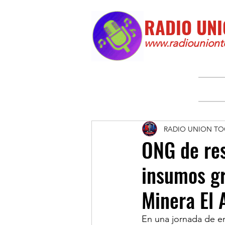
RADIO UNI
www.radiounionto
RADIO UNION TO
ONG de res
insumos gr
Minera El 
En una jornada de en