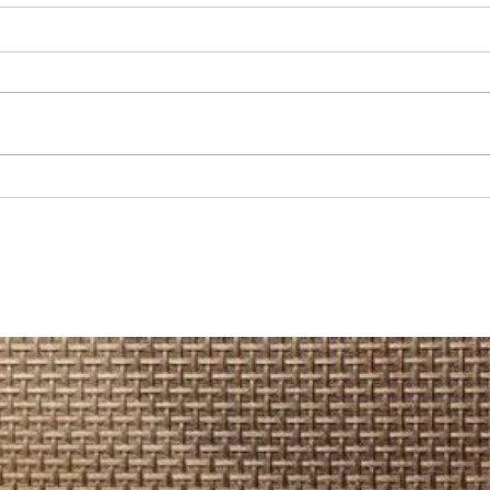
REGIONAL: Servicios médicos de
MARÍA
Junaeb: cerca de 600 estudiantes
recup
acceden a atenciones en
camio
Otorrinolaringología en la Región
Hospi
de Antofagasta.