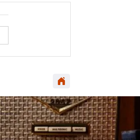
 ELENA: Carabineros
era en María Elena
neta robada en Alto
cio.