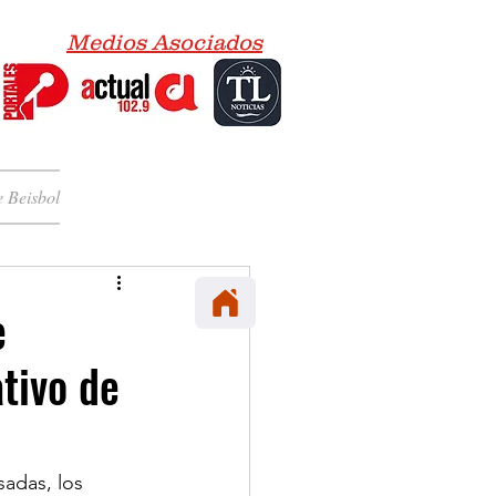
Medios Asociados
 Beisbol
e
tivo de
adas, los 