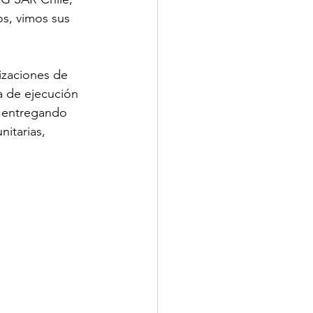
s, vimos sus 
izaciones de 
a de ejecución 
n entregando 
itarias, 