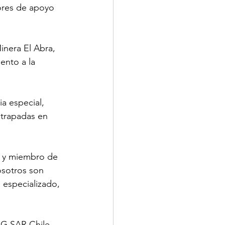
ores de apoyo 
inera El Abra, 
ento a la 
a especial, 
trapadas en 
ra y miembro de 
sotros son 
especializado, 
NG SAR Chile, 