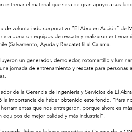
on estrenar el material que será de gran apoyo a sus lab
a de voluntariado corporativo “El Abra en Acción” de M
inera donaron equipos de rescate y realizaron entrenami
le (Salvamento, Ayuda y Rescate) filial Calama.
luyeron un generador, demoledor, rotomartillo y luminari
una jornada de entrenamiento y rescate para personas a
as.
ajador de la Gerencia de Ingeniería y Servicios de El Ab
 la importancia de haber obtenido este fondo. “Para no
 herramientas que nos entregaron, porque ahora es más 
equipos de mejor calidad y más industrial”.
Cereceda, líder de la base operativa de Calama de la O