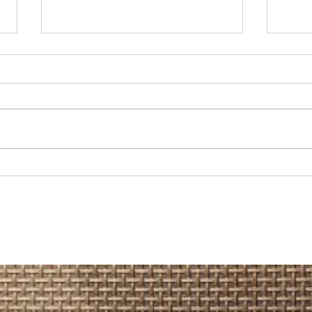
REGIONAL: Servicios médicos de
MARÍA
Junaeb: cerca de 600 estudiantes
recup
acceden a atenciones en
camio
Otorrinolaringología en la Región
Hospi
de Antofagasta.