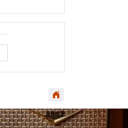
 ELENA: Carabineros
era en María Elena
neta robada en Alto
cio.