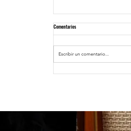
Comentarios
Escribir un comentario...
TOCOPILLA: Huanillo sur ilumina
sus calles con el apoyo de Minera
El Abra.