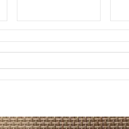
REGIONAL: Servicios médicos de
MARÍA
Junaeb: cerca de 600 estudiantes
recup
acceden a atenciones en
camio
Otorrinolaringología en la Región
Hospi
de Antofagasta.