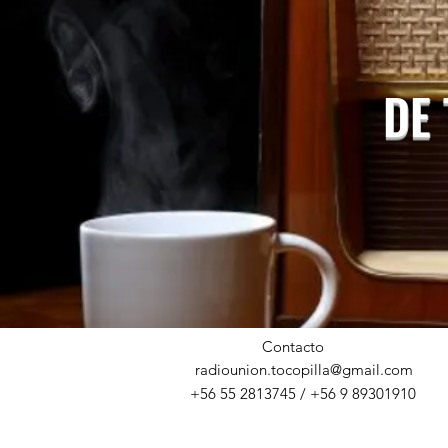
DE
Contacto
radiounion.tocopilla@gmail.com
+56 55 2813745 / +56 9 89301910