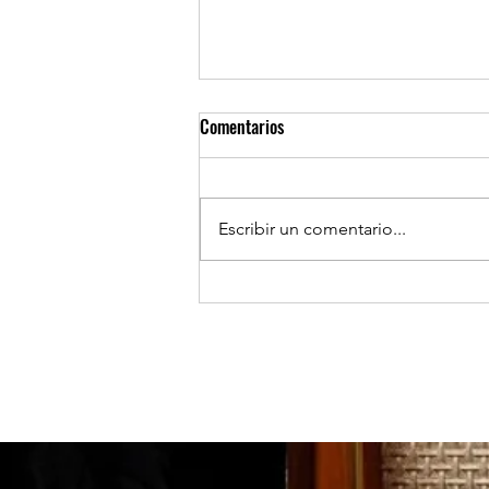
Comentarios
Escribir un comentario...
TOCOPILLA: Huanillo sur ilumina
sus calles con el apoyo de Minera
El Abra.