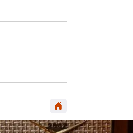
 ELENA: Carabineros
era en María Elena
neta robada en Alto
cio.