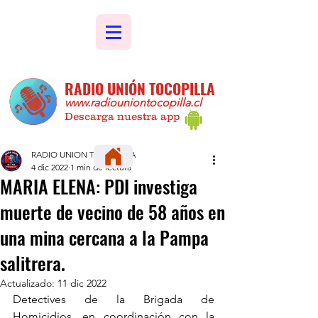
RADIO UNIÓN TOCOPILLA
www.radiouniontocopilla.cl
Descarga nuestra app
RADIO UNION TOCOPILLA
4 dic 2022
1 min de lectura
MARIA ELENA: PDI investiga
muerte de vecino de 58 años en
una mina cercana a la Pampa
salitrera.
Actualizado:
11 dic 2022
Detectives de la Brigada de 
Homicidios, en coordinación con la 