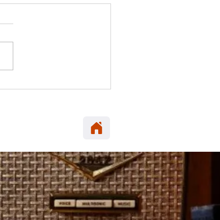
 ELENA: Carabineros
era en María Elena
neta robada en Alto
cio.