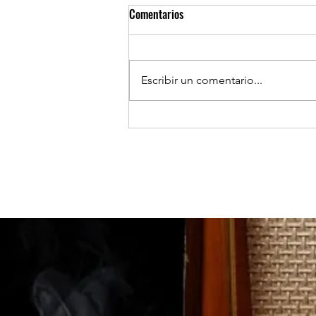
Comentarios
Escribir un comentario...
TOCOPILLA: Huanillo sur ilumina
sus calles con el apoyo de Minera
El Abra.