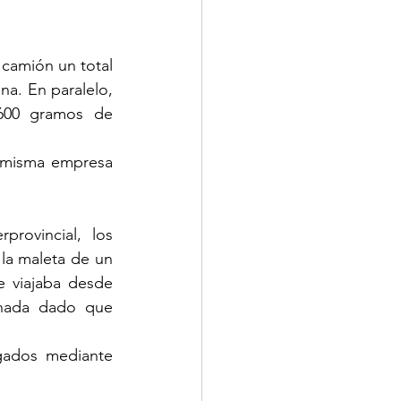
camión un total 
a. En paralelo, 
600 gramos de 
 misma empresa 
rovincial, los 
la maleta de un 
 viajaba desde 
hada dado que 
gados mediante 