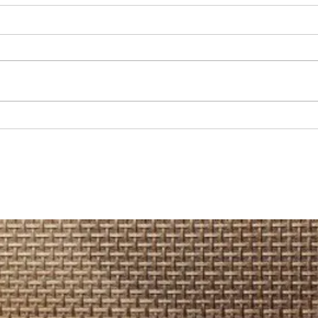
REGIONAL: Servicios médicos de
MARÍA
Junaeb: cerca de 600 estudiantes
recup
acceden a atenciones en
camio
Otorrinolaringología en la Región
Hospi
de Antofagasta.