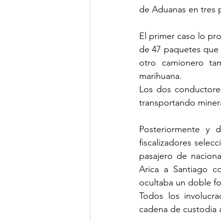
de Aduanas en tres p
El primer caso lo pr
de 47 paquetes que e
otro camionero ta
marihuana.
Los dos conductores
transportando miner
Posteriormente y du
fiscalizadores selec
pasajero de naciona
Arica a Santiago c
ocultaba un doble fo
Todos los involucr
cadena de custodia a