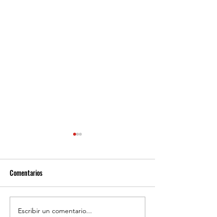
Comentarios
Escribir un comentario...
REGIONAL: Servicios médicos
MARÍA ELENA: Cara