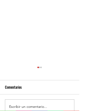
Comentarios
Escribir un comentario...
REGIONAL: Servicios médicos
MARÍA ELENA: Cara