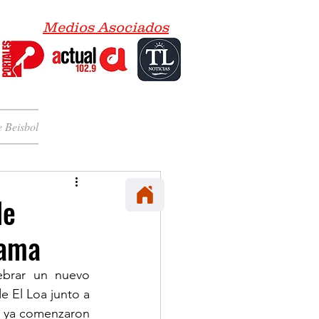
Medios Asociados
 Beisbol
de
lama
ebrar un nuevo 
e El Loa junto a 
o ya comenzaron 