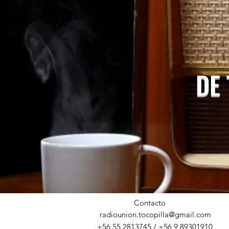
DE
Contacto
radiounion.tocopilla@gmail.com
+56 55 2813745 / +56 9 89301910