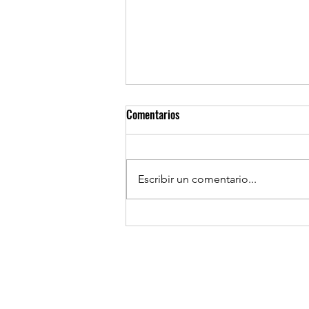
Comentarios
Escribir un comentario...
TOCOPILLA: Huanillo sur ilumina
sus calles con el apoyo de Minera
El Abra.