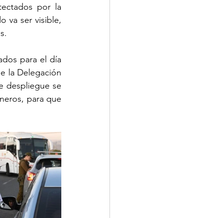
ctados por la 
 va ser visible, 
s.  
dos para el día 
e la Delegación 
e despliegue se 
ineros, para que 