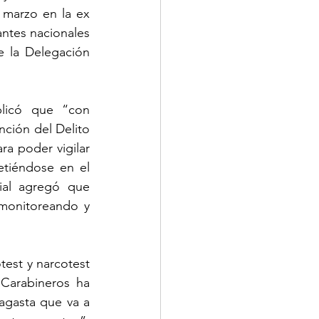
 marzo en la ex 
antes nacionales 
e la Delegación 
 
plicó que “con 
nción del Delito 
a poder vigilar 
tiéndose en el 
ial agregó que 
monitoreando y 
est y narcotest 
Carabineros ha 
gasta que va a 