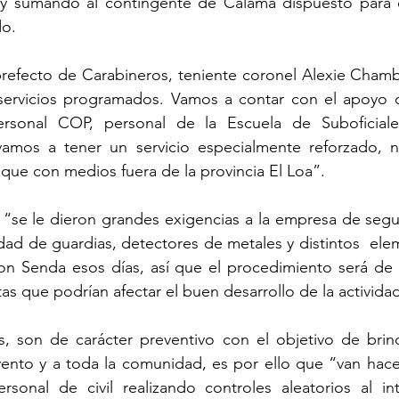
y sumando al contingente de Calama dispuesto para e
o. 
prefecto de Carabineros, teniente coronel Alexie Chamb
servicios programados. Vamos a contar con el apoyo d
rsonal COP, personal de la Escuela de Suboficiales
amos a tener un servicio especialmente reforzado, n
 que con medios fuera de la provincia El Loa”.
e “se le dieron grandes exigencias a la empresa de segur
dad de guardias, detectores de metales y distintos  ele
n Senda esos días, así que el procedimiento será de m
tas que podrían afectar el buen desarrollo de la actividad
, son de carácter preventivo con el objetivo de brind
vento y a toda la comunidad, es por ello que “van hacer 
sonal de civil realizando controles aleatorios al interi