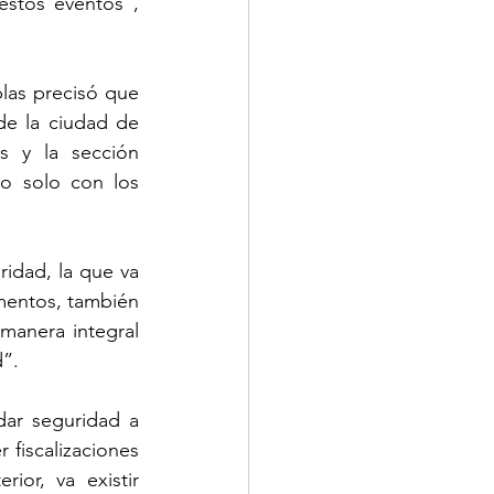
stos eventos”, 
las precisó que 
e la ciudad de 
 y la sección 
o solo con los 
idad, la que va 
mentos, también 
anera integral 
”. 
ar seguridad a 
fiscalizaciones 
or, va existir  