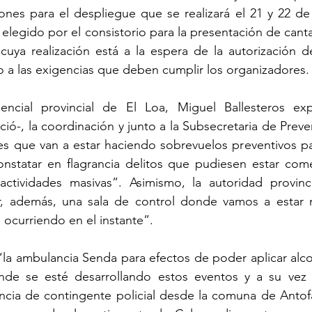
iones para el despliegue que se realizará el 21 y 22 de
 elegido por el consistorio para la presentación de cant
 cuya realización está a la espera de la autorización d
 a las exigencias que deben cumplir los organizadores.
encial provincial de El Loa, Miguel Ballesteros ex
ció-, la coordinación y junto a la Subsecretaria de Preve
s que van a estar haciendo sobrevuelos preventivos par
onstatar en flagrancia delitos que pudiesen estar come
ctividades masivas”. Asimismo, la autoridad provinc
r, además, una sala de control donde vamos a estar 
 ocurriendo en el instante”. 
a ambulancia Senda para efectos de poder aplicar alcot
nde se esté desarrollando estos eventos y a su vez 
ncia de contingente policial desde la comuna de Antofa