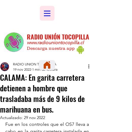
RADIO UNIÓN TOCOPILLA
www.radiouniontocopilla.cl
Descarga nuestra app
RADIO UNION TOCOPILLA
19 nov 2022
1 min de lectura
CALAMA: En garita carretera
detienen a hombre que
trasladaba más de 9 kilos de
marihuana en bus.
Actualizado:
29 nov 2022
Fue en los controles que el OS7 lleva a 
cabo en la garita carretera instalada en 