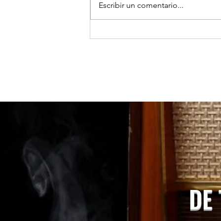
Escribir un comentario...
TOCOPILLA: Huanillo sur ilumina
sus calles con el apoyo de Minera
El Abra.
DE