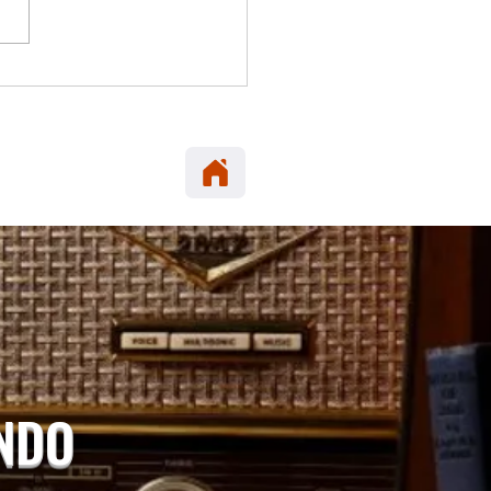
 ELENA: Carabineros
era en María Elena
neta robada en Alto
cio.
UNDO