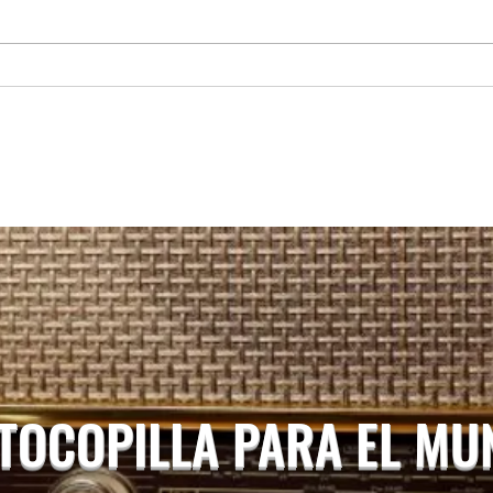
REGIONAL: Servicios médicos de
MARÍA
Junaeb: cerca de 600 estudiantes
recup
acceden a atenciones en
camio
Otorrinolaringología en la Región
Hospi
de Antofagasta.
 TOCOPILLA PARA EL M