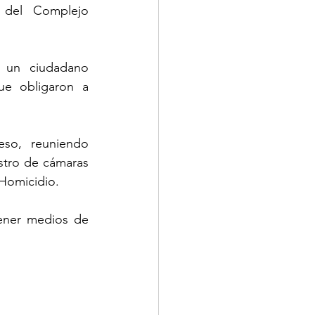
 del Complejo 
a un ciudadano 
ue obligaron a 
ceso,  reuniendo 
stro de cámaras 
 Homicidio.
ener medios de 